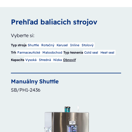
Prehľad baliacich strojov
Vyberte si:
Typ stroja
Shuttle
Rotačný
Karusel
Inline
Stolový
Trh
Farmaceutické
Maloobchod
Typ tesnenia
Cold seal
Heat seal
Kapacita
Vysoká
Stredná
Nízka
Obnoviť
Manuálny
Shuttle
SB/PH1-2436