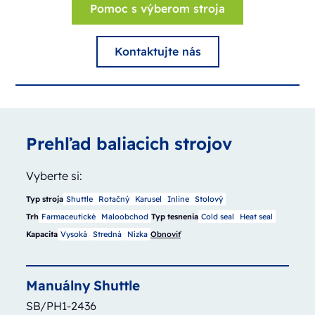
Pomoc s výberom stroja
Kontaktujte nás
Prehľad baliacich strojov
Vyberte si:
Typ stroja
Shuttle
Rotačný
Karusel
Inline
Stolový
Trh
Farmaceutické
Maloobchod
Typ tesnenia
Cold seal
Heat seal
Kapacita
Vysoká
Stredná
Nízka
Obnoviť
Manuálny
Shuttle
SB/PH1-2436