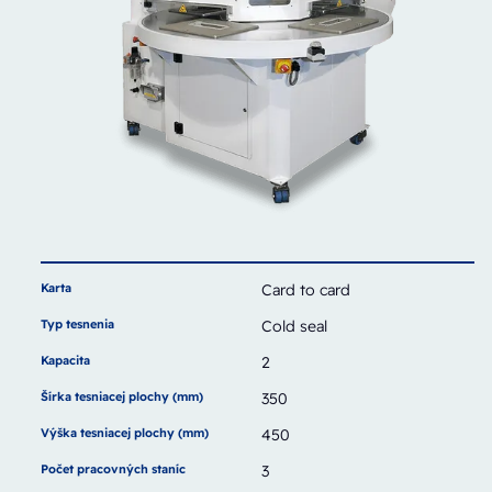
Karta
Card to card
Typ tesnenia
Cold seal
Kapacita
2
Šírka tesniacej plochy (mm)
350
Výška tesniacej plochy (mm)
450
Počet pracovných staníc
3