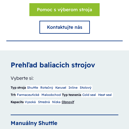
Pomoc s výberom stroja
Kontaktujte nás
Prehľad baliacich strojov
Vyberte si:
Typ stroja
Shuttle
Rotačný
Karusel
Inline
Stolový
Trh
Farmaceutické
Maloobchod
Typ tesnenia
Cold seal
Heat seal
Kapacita
Vysoká
Stredná
Nízka
Obnoviť
Manuálny
Shuttle