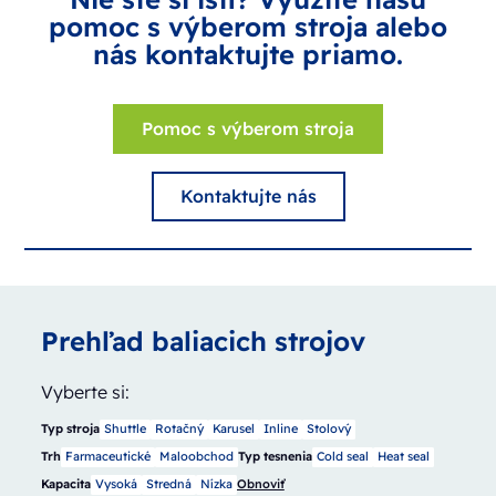
pomoc s výberom stroja alebo
nás kontaktujte priamo.
Pomoc s výberom stroja
Kontaktujte nás
Prehľad baliacich strojov
Vyberte si:
Typ stroja
Shuttle
Rotačný
Karusel
Inline
Stolový
Trh
Farmaceutické
Maloobchod
Typ tesnenia
Cold seal
Heat seal
Kapacita
Vysoká
Stredná
Nízka
Obnoviť