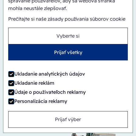
správanie používateľov, aby sa webová stránka
mohla neustále zlepšovať.
Prečítajte si naše zásady používania súborov cookie
Vyberte si
Prijať všetky
Ukladanie analytických údajov
Automatický
Inline
Ukladanie reklám
CBS/PH30-1428-CS
Údaje o používateľoch reklamy
Personalizácia reklamy
Prijať výber