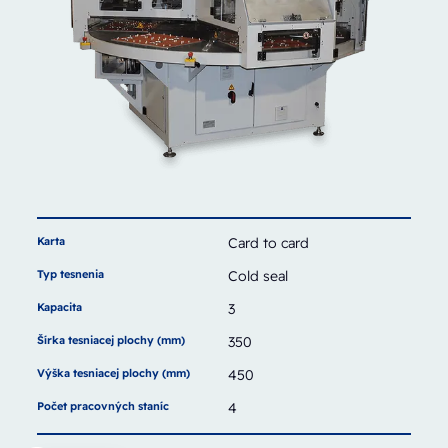
Karta
Card to card
Typ tesnenia
Cold seal
Kapacita
3
Šírka tesniacej plochy (mm)
350
Výška tesniacej plochy (mm)
450
Počet pracovných staníc
4