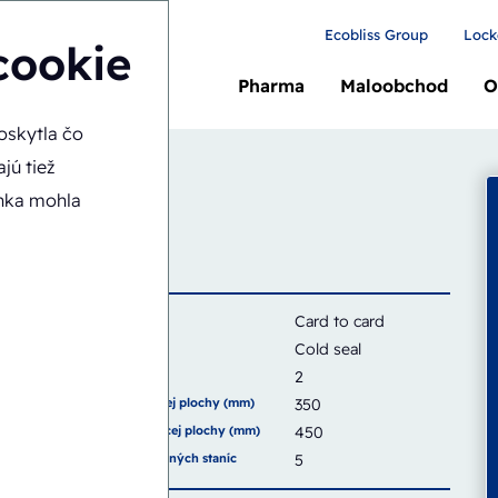
Ecobliss Group
Lock
cookie
Pharma
Maloobchod
O
oskytla čo
-CS
jú tiež
ý
ánka mohla
Karta
Card to card
Typ tesnenia
Cold seal
Kapacita
2
Šírka tesniacej plochy (mm)
350
Výška tesniacej plochy (mm)
450
Počet pracovných staníc
5