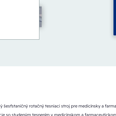
ý šesťstaničný rotačný tesniaci stroj pre medicínsky a farm
ácie so studeným tesnením v medicínskom a farmaceuticko