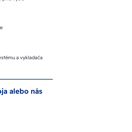
ie
systému a vykladača
oja alebo nás