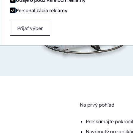
Údaje o používateľoch reklamy
Personalizácia reklamy
Prijať výber
Na prvý pohľad
Preskúmajte pokročil
Navrhnutý pre aplik