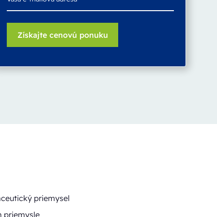
aceutický priemysel
m priemysle