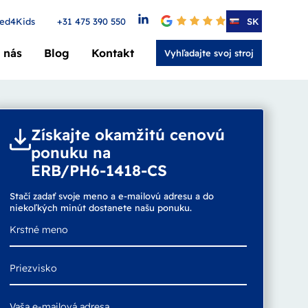
ed4Kids
+31 475 390 550
4.6
SK
 nás
Blog
Kontakt
Vyhľadajte svoj stroj
Získajte okamžitú cenovú
ponuku na
ERB/PH6-1418-CS
Stačí zadať svoje meno a e-mailovú adresu a do
niekoľkých minút dostanete našu ponuku.