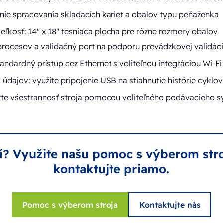
enie spracovania skladacích kariet a obalov typu peňaženka
eľkosť: 14" x 18" tesniaca plocha pre rôzne rozmery obalov
rocesov a validačný port na podporu prevádzkovej validác
tandardný prístup cez Ethernet s voliteľnou integráciou Wi-Fi
dajov: využite pripojenie USB na stiahnutie histórie cyklov
šírte všestrannosť stroja pomocou voliteľného podávacieho 
stí? Využite našu pomoc s výberom str
kontaktujte priamo.
Pomoc s výberom stroja
Kontaktujte nás