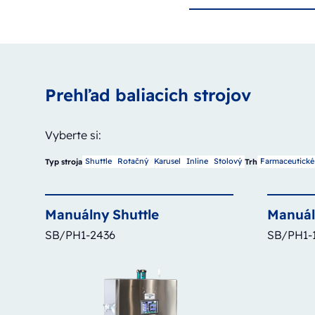
Prehľad baliacich strojov
Vyberte si:
Shuttle
Rotačný
Karusel
Inline
Stolový
Farmaceutické
Typ stroja
Trh
Manuálny
Shuttle
Manuá
SB/PH1-2436
SB/PH1-