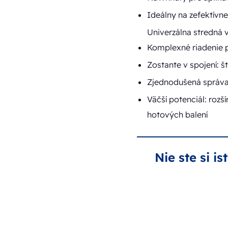
Ideálny na zefektívn
Univerzálna stredná v
Komplexné riadenie p
Zostante v spojení: š
Zjednodušená správa ú
Väčší potenciál: roz
hotových balení
Nie ste si i