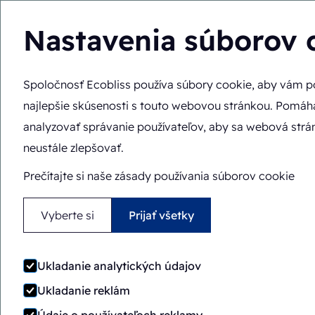
Nastavenia súborov 
Spoločnosť Ecobliss používa súbory cookie, aby vám p
Nachádzate sa tu:
Domov
>
Baliace stroje
>
ERB/PH6-1418
najlepšie skúsenosti s touto webovou stránkou. Pomáha
Poloautomatický
Rotačn
analyzovať správanie používateľov, aby sa webová str
neustále zlepšovať.
ERB/PH6-1418-CS
Prečítajte si naše zásady používania súborov cookie
Vyberte si
Prijať všetky
Ukladanie analytických údajov
Ukladanie reklám