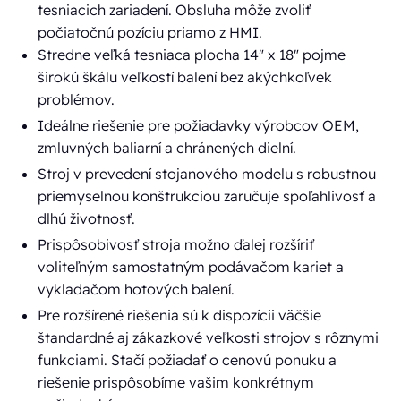
tesniacich zariadení. Obsluha môže zvoliť
počiatočnú pozíciu priamo z HMI.
Stredne veľká tesniaca plocha 14" x 18" pojme
širokú škálu veľkostí balení bez akýchkoľvek
problémov.
Ideálne riešenie pre požiadavky výrobcov OEM,
zmluvných baliarní a chránených dielní.
Stroj v prevedení stojanového modelu s robustnou
priemyselnou konštrukciou zaručuje spoľahlivosť a
dlhú životnosť.
Prispôsobivosť stroja možno ďalej rozšíriť
voliteľným samostatným podávačom kariet a
vykladačom hotových balení.
Pre rozšírené riešenia sú k dispozícii väčšie
štandardné aj zákazkové veľkosti strojov s rôznymi
funkciami. Stačí požiadať o cenovú ponuku a
riešenie prispôsobíme vašim konkrétnym