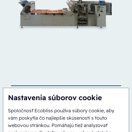
Poloautomatický
Rotačný
Nastavenia súborov cookie
ERB/PH4-1418-CS
Spoločnosť Ecobliss používa súbory cookie, aby
vám poskytla čo najlepšie skúsenosti s touto
webovou stránkou. Pomáhajú tiež analyzovať