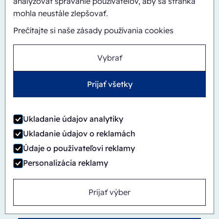
analyzovať správanie používateľov, aby sa stránka
ERB/PH4-1418
mohla neustále zlepšovať.
Prečítajte si naše zásady používania cookies
Vybrať
Prijať všetky
Ukladanie údajov analytiky
Ukladanie údajov o reklamách
Údaje o používateľovi reklamy
Personalizácia reklamy
Prijať výber