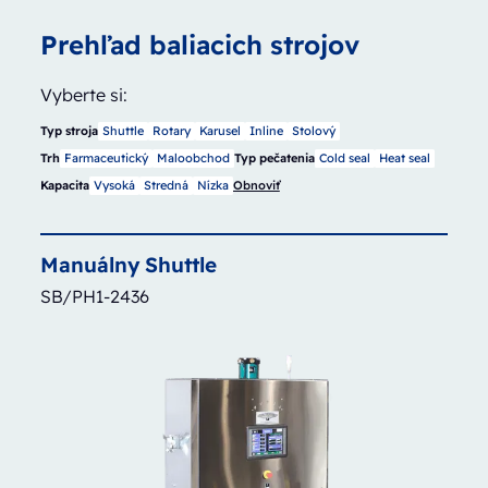
Prehľad baliacich strojov
Vyberte si:
Typ stroja
Shuttle
Rotary
Karusel
Inline
Stolový
Trh
Farmaceutický
Maloobchod
Typ pečatenia
Cold seal
Heat seal
Kapacita
Vysoká
Stredná
Nízka
Obnoviť
Manuálny
Shuttle
SB/PH1-2436