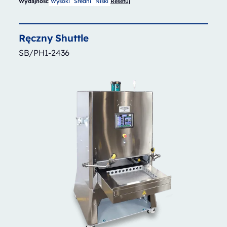
Wydajność
Wysoki
Średni
Niski
Resetuj
Ręczny
Shuttle
SB/PH1-2436