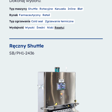
Dokonaj wyboru:
Typ maszyny
Shuttle
Rotacyjne
Karuzela
Inline
Blat
Rynek
Farmaceutyczny
Retail
Typ zgrzewania
Cold seal
Zgrzewanie termiczne
Wydajność
Wysoki
Średni
Niski
Resetuj
Ręczny
Shuttle
SB/PH1-2436