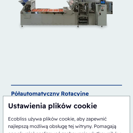
Półautomatyczny
Rotacyjne
ERB/PH4-1418-CS
Ustawienia plików cookie
Ecobliss używa plików cookie, aby zapewnić
najlepszą możliwą obsługę tej witryny. Pomagają