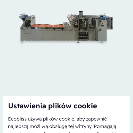
Ustawienia plików cookie
Półautomatyczny
Rotacyjne
ERB/PH4-1418-CS
Ecobliss używa plików cookie, aby zapewnić
najlepszą możliwą obsługę tej witryny. Pomagają