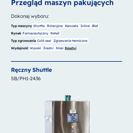
Przegląd maszyn pakujących
Dokonaj wyboru:
Typ maszyny
Shuttle
Rotacyjne
Karuzela
Inline
Blat
Rynek
Farmaceutyczny
Retail
Typ zgrzewania
Cold seal
Zgrzewanie termiczne
Wydajność
Wysoki
Średni
Niski
Resetuj
Ręczny
Shuttle
SB/PH1-2436