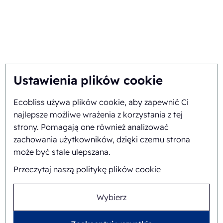
Maszyna do pakowania
Ecobliss posiada certyfikat
leków
FSC® o numerze licencji
Maszyna do pakowania
C194323
tabletek
Obserwuj nas na
Maszyna do pakowania
Zgrzewarka do blistrów
Automatyzacja pakowania
Ustawienia plików cookie
Opakowania clamshell
Termoformująca maszyna
Ecobliss używa plików cookie, aby zapewnić Ci
pakująca
najlepsze możliwe wrażenia z korzystania z tej
Ekologiczne opakowania
strony. Pomagają one również analizować
kosmetyczne
Papierowe opakowanie
zachowania użytkowników, dzięki czemu strona
blistrowe
może być stale ulepszana.
Opakowania z formowanej
Przeczytaj naszą politykę plików cookie
pulpy
Opakowania blistrowe
Maszyny do pakowania
Wybierz
blistrowego