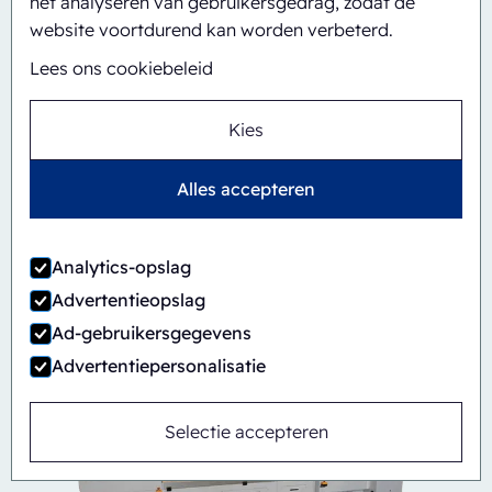
het analyseren van gebruikersgedrag, zodat de
website voortdurend kan worden verbeterd.
Lees ons cookiebeleid
Kies
Alles accepteren
Automatisch
Inline
CBS/PH30-1428-CS
Analytics-opslag
Advertentieopslag
Ad-gebruikersgegevens
Advertentiepersonalisatie
Selectie accepteren