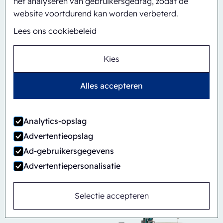
het analyseren van gebruikersgedrag, zodat de
website voortdurend kan worden verbeterd.
Lees ons cookiebeleid
Kies
Alles accepteren
Analytics-opslag
Automatisch
Inline
Advertentieopslag
CBS/PH30-1428-CS
Ad-gebruikersgegevens
Advertentiepersonalisatie
Selectie accepteren