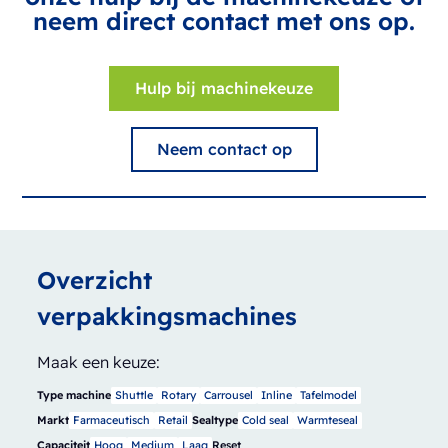
neem direct contact met ons op.
Hulp bij machinekeuze
Neem contact op
Overzicht
verpakkingsmachines
Maak een keuze:
Type machine
Shuttle
Rotary
Carrousel
Inline
Tafelmodel
Markt
Farmaceutisch
Retail
Sealtype
Cold seal
Warmteseal
Capaciteit
Hoog
Medium
Laag
Reset