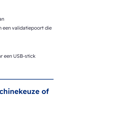
an
 een validatiepoort die
ar een USB-stick
achinekeuze of