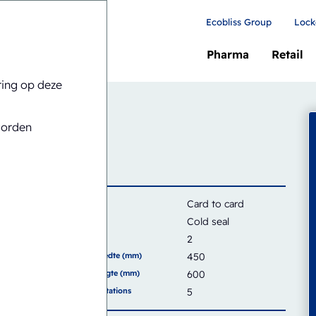
Ecobliss Group
Lock
Pharma
Retail
ring op deze
H6-1824-CS
worden
Kaart
Card to card
Sealtype
Cold seal
Capaciteit
2
Sealvlak breedte (mm)
450
Sealvlak hoogte (mm)
600
Aantal werkstations
5