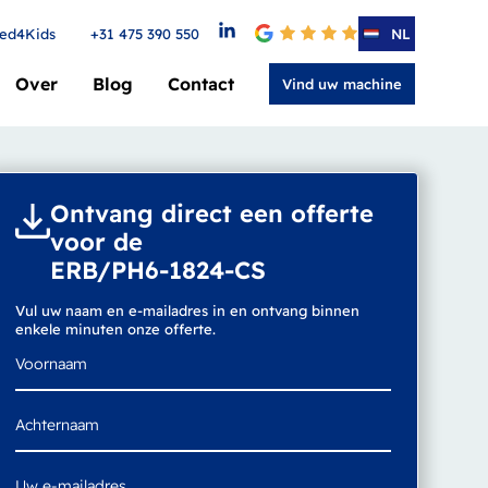
ed4Kids
+31 475 390 550
4.6
NL
Over
Blog
Contact
Vind uw machine
Ontvang direct een offerte
voor de
ERB/PH6-1824-CS
Vul uw naam en e-mailadres in en ontvang binnen
enkele minuten onze offerte.