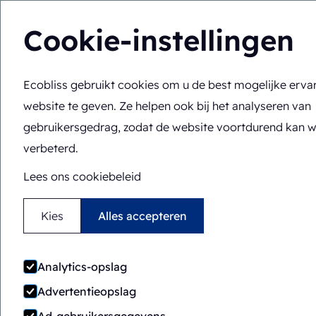
Cookie-instellingen
Ecobliss gebruikt cookies om u de best mogelijke erva
U bevindt zich hier:
Home
>
Verpakkingsmachines
>
ERB/P
website te geven. Ze helpen ook bij het analyseren van
Halfautomatisch
Rotary
gebruikersgedrag, zodat de website voortdurend kan 
verbeterd.
ERB/PH6-1824-CS
Lees ons cookiebeleid
Kies
Alles accepteren
Analytics-opslag
Advertentieopslag