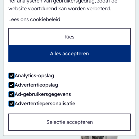
het analyseren van gebruikersgedrag, zodat de
website voortdurend kan worden verbeterd.
Lees ons cookiebeleid
Kies
Alles accepteren
Automatisch
Inline
Analytics-opslag
CBS/PH30-1428-CS
Advertentieopslag
Ad-gebruikersgegevens
Advertentiepersonalisatie
Selectie accepteren