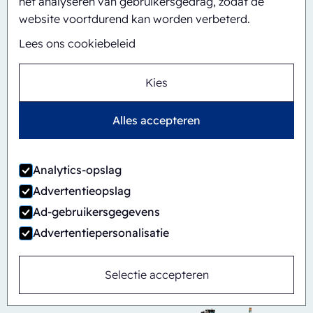
het analyseren van gebruikersgedrag, zodat de
website voortdurend kan worden verbeterd.
Lees ons cookiebeleid
Kies
Alles accepteren
Analytics-opslag
Automatisch
Inline
Advertentieopslag
CBS/PH30-1428-CS
Ad-gebruikersgegevens
Advertentiepersonalisatie
Selectie accepteren