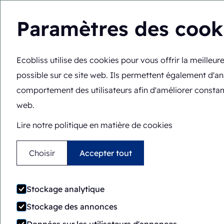
Paramètres des cook
Ecobliss utilise des cookies pour vous offrir la meilleu
Vous êtes ici :
Accueil
>
Machines d'emballage
>
ERB6-1824
possible sur ce site web. Ils permettent également d'an
Semi-automatique
Rotar
comportement des utilisateurs afin d'améliorer consta
web.
ERB6-1824-CS
Lire notre politique en matière de cookies
Choisir
Accepter tout
Stockage analytique
Stockage des annonces