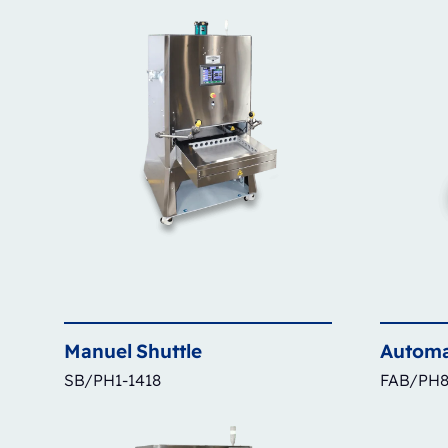
Manuel
Shuttle
Automa
SB/PH1-1418
FAB/PH8