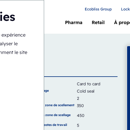
Ecobliss Group
Lock
ies
Pharma
Retail
À prop
re expérience
-CS
alyser le
y
mment le site
Carte
Card to card
Type de scellage
Cold seal
Capacité
2
Largeur de la zone de scellement
350
(mm)
Hauteur de la zone de scellage
450
(mm)
Nombre de postes de travail
5