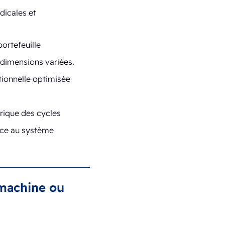
dicales et
portefeuille
 dimensions variées.
tionnelle optimisée
orique des cycles
âce au système
 machine ou