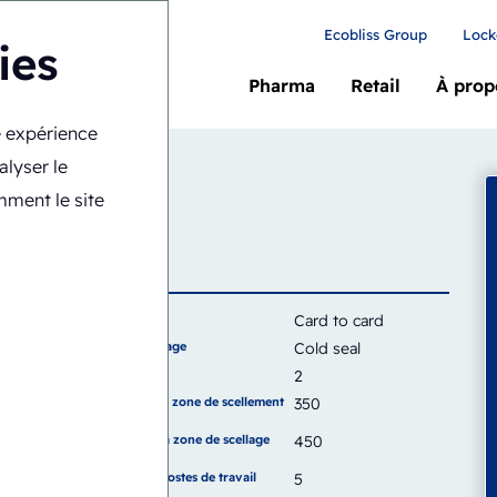
Ecobliss Group
Lock
ies
Pharma
Retail
À prop
re expérience
1418-CS
alyser le
y
mment le site
Carte
Card to card
Type de scellage
Cold seal
Capacité
2
Largeur de la zone de scellement
350
(mm)
Hauteur de la zone de scellage
450
(mm)
Nombre de postes de travail
5