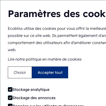
Paramètres des cook
Ecobliss utilise des cookies pour vous offrir la meilleu
Vous êtes ici :
Accueil
>
Machines d'emballage
>
ERB/PH6-
possible sur ce site web. Ils permettent également d'an
Semi-automatique
Rotar
comportement des utilisateurs afin d'améliorer consta
web.
ERB/PH6-1418-CS
Lire notre politique en matière de cookies
Choisir
Accepter tout
Stockage analytique
Stockage des annonces