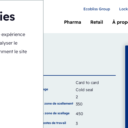
Ecobliss Group
Lock
ies
Pharma
Retail
À prop
re expérience
1418-CS
alyser le
y
mment le site
Carte
Card to card
Type de scellage
Cold seal
Capacité
2
Largeur de la zone de scellement
350
(mm)
Hauteur de la zone de scellage
450
(mm)
Nombre de postes de travail
3