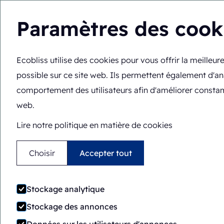
Paramètres des cook
Ecobliss utilise des cookies pour vous offrir la meilleu
Vous êtes ici :
Accueil
>
Machines d'emballage
>
ERB/PH4-
possible sur ce site web. Ils permettent également d'an
Semi-automatique
Rotar
comportement des utilisateurs afin d'améliorer consta
web.
ERB/PH4-1418-CS
Lire notre politique en matière de cookies
Choisir
Accepter tout
Stockage analytique
Stockage des annonces