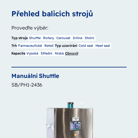
Přehled balicích strojů
Proveďte výběr:
Typ stroje
Shuttle
Rotary
Carousel
Inline
Stolní
Trh
Farmaceutické
Retail
Typ uzavírání
Cold seal
Heat seal
Kapacita
Vysoká
Střední
Nízká
Obnovit
Manuální
Shuttle
SB/PH1-2436