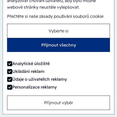
analyzovat chování uživatelů, aby bylo možné
CBS/PH30-1428-CS
webové stránky neustále vylepšovat.
Přečtěte si naše zásady používání souborů cookie
Vyberte si
Přijmout všechny
Analytické úložiště
Ukládání reklam
Údaje o uživatelích reklamy
Personalizace reklamy
Přijmout výběr