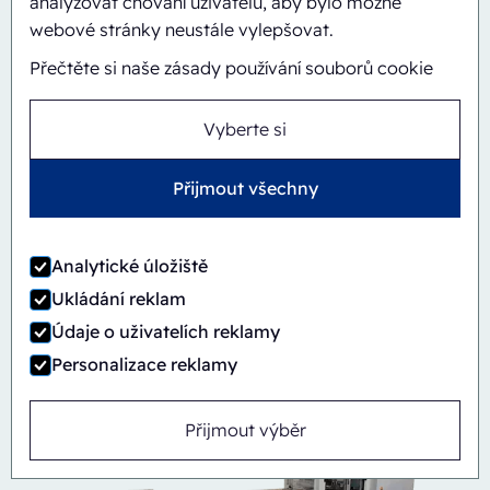
analyzovat chování uživatelů, aby bylo možné
webové stránky neustále vylepšovat.
Přečtěte si naše zásady používání souborů cookie
Vyberte si
Přijmout všechny
Automatický
Inline
Analytické úložiště
CBS/PH30-1428-CS
Ukládání reklam
Údaje o uživatelích reklamy
Personalizace reklamy
Přijmout výběr