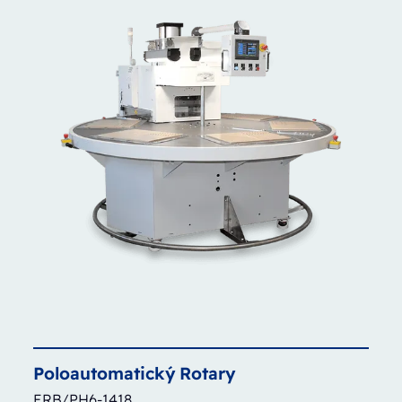
Poloautomatický
Rotary
ERB/PH6-1418