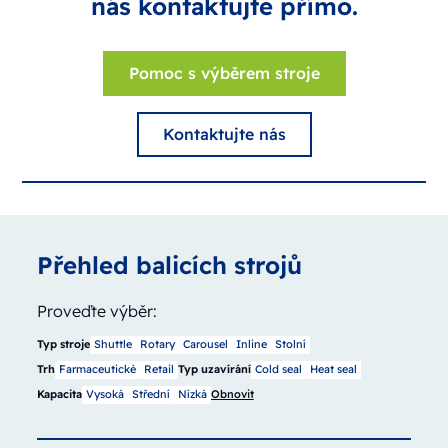
nás kontaktujte přímo.
Pomoc s výběrem stroje
Kontaktujte nás
Přehled balicích strojů
Proveďte výběr:
Typ stroje
Shuttle
Rotary
Carousel
Inline
Stolní
Trh
Farmaceutické
Retail
Typ uzavírání
Cold seal
Heat seal
Kapacita
Vysoká
Střední
Nízká
Obnovit