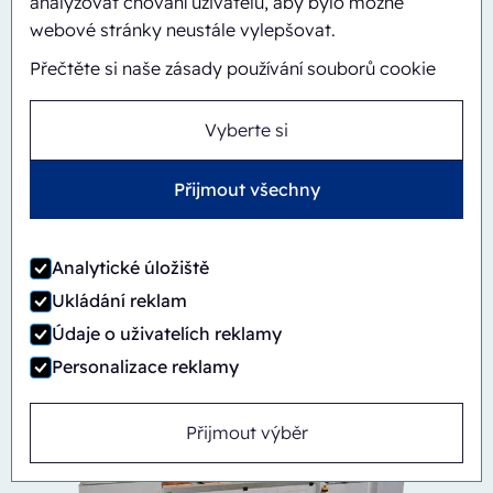
analyzovat chování uživatelů, aby bylo možné
webové stránky neustále vylepšovat.
Přečtěte si naše zásady používání souborů cookie
Vyberte si
Přijmout všechny
Automatický
Inline
CBS/PH30-1428-CS
Analytické úložiště
Ukládání reklam
Údaje o uživatelích reklamy
Personalizace reklamy
Přijmout výběr