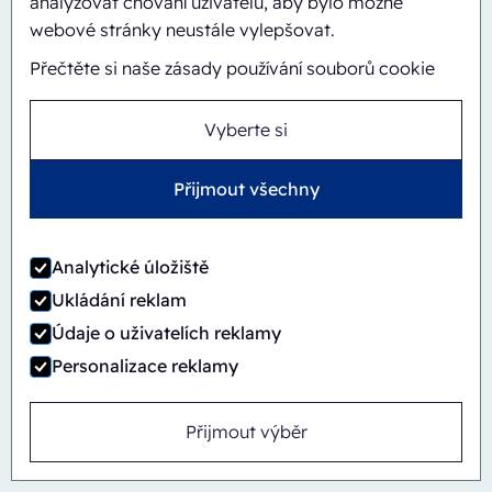
analyzovat chování uživatelů, aby bylo možné
webové stránky neustále vylepšovat.
Přečtěte si naše zásady používání souborů cookie
Automatický
Inline
Vyberte si
CBS/PH30-1428-CS
Přijmout všechny
Analytické úložiště
Ukládání reklam
Údaje o uživatelích reklamy
Personalizace reklamy
Přijmout výběr