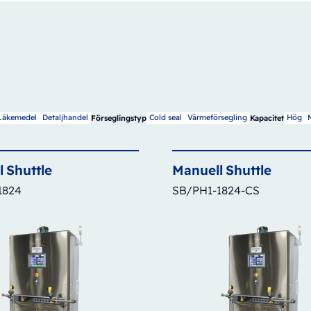
Läkemedel
Detaljhandel
Cold seal
Värmeförsegling
Hög
Förseglingstyp
Kapacitet
l
Shuttle
Manuell
Shuttle
1824
SB/PH1-1824-CS