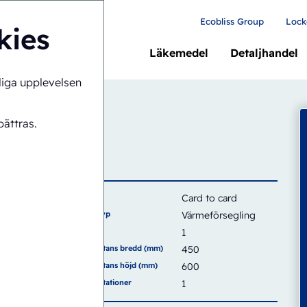
Ecobliss Group
Lock
kies
Läkemedel
Detaljhandel
liga upplevelsen
1-1824
ättras.
Kort
Card to card
Förseglingstyp
Värmeförsegling
Kapacitet
1
Förseglingsytans bredd (mm)
450
Förseglingsytans höjd (mm)
600
Antal arbetsstationer
1