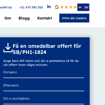
ed4Kids
+31 475 390 550
4.6
SV
Om
Blogg
Kontakt
Hitta din maskin
Få en omedelbar offert för
SB/PH1-1824
Ange bara ditt namn och din e-postadress så får du
vår offert inom några minuter.