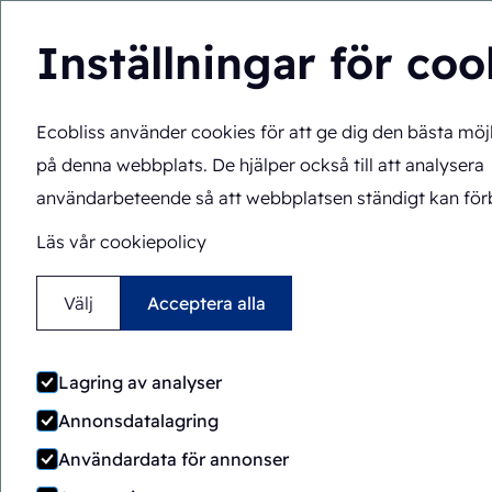
Inställningar för coo
Ecobliss använder cookies för att ge dig den bästa möj
Du befinner dig här:
Hem
>
Förpackningsmaskiner
>
SB/PH
på denna webbplats. De hjälper också till att analysera
Manuell
Shuttle
användarbeteende så att webbplatsen ständigt kan förb
SB/PH1-1824
Läs vår cookiepolicy
Välj
Acceptera alla
Lagring av analyser
Annonsdatalagring
Användardata för annonser