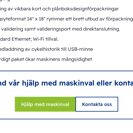
ning av vikbara kort och plånboksdesignförpackningar
gsyteformat 14" x 18" rymmer ett brett utbud av förpackning
 validering samt valideringsport med direktanslutning.
ard Ethernet; Wi-Fi tillval.
edladdning av cykelhistorik till USB-minne
färdigt paket ökar maskinens mångsidighet
 vår hjälp med maskinval eller konta
Hjälp med maskinval
Kontakta oss