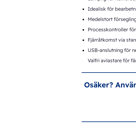
Idealisk för bearbet
Medelstort förseglin
Processkontroller för
Fjärråtkomst via stand
USB-anslutning för n
Valfri avlastare för 
Osäker? Använd