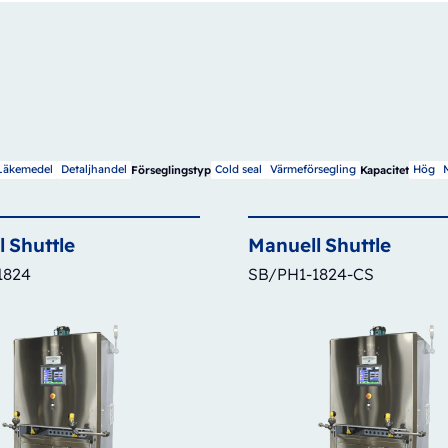
Läkemedel
Detaljhandel
Cold seal
Värmeförsegling
Hög
Förseglingstyp
Kapacitet
l
Shuttle
Manuell
Shuttle
1824
SB/PH1-1824-CS