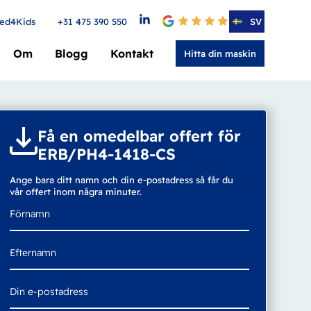
ed4Kids
+31 475 390 550
4.6
SV
Om
Blogg
Kontakt
Hitta din maskin
Få en omedelbar offert för
ERB/PH4-1418-CS
Ange bara ditt namn och din e-postadress så får du
vår offert inom några minuter.