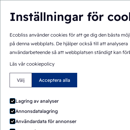
Inställningar för coo
Ecobliss använder cookies för att ge dig den bästa möj
Du befinner dig här:
Hem
>
Förpackningsmaskiner
>
ERB/P
på denna webbplats. De hjälper också till att analysera
Halvautomatisk
Rotary
användarbeteende så att webbplatsen ständigt kan förb
ERB/PH4-1418-CS
Läs vår cookiepolicy
Välj
Acceptera alla
Lagring av analyser
Annonsdatalagring
Användardata för annonser