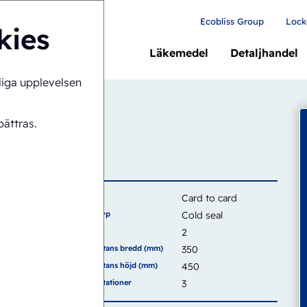
Ecobliss Group
Lock
kies
Läkemedel
Detaljhandel
liga upplevelsen
H4-1418-CS
ättras.
Kort
Card to card
Förseglingstyp
Cold seal
Kapacitet
2
Förseglingsytans bredd (mm)
350
Förseglingsytans höjd (mm)
450
Antal arbetsstationer
3