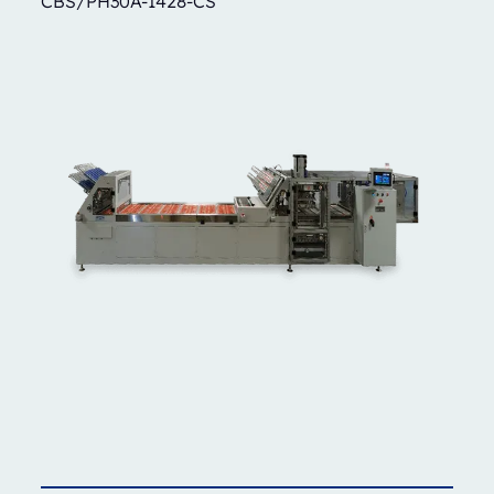
CBS/PH30A-1428-CS