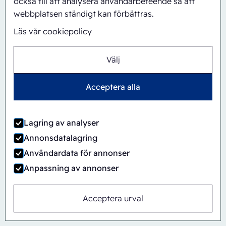
också till att analysera användarbeteende så att
webbplatsen ständigt kan förbättras.
Läs vår cookiepolicy
Automatisk
Inline
CBS/PH30-1428-CS
Välj
Acceptera alla
Lagring av analyser
Annonsdatalagring
Användardata för annonser
Anpassning av annonser
Acceptera urval