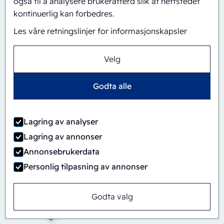
også til å analysere brukeratferd slik at nettstedet
kontinuerlig kan forbedres.
Les våre retningslinjer for informasjonskapsler
Velg
Automatisk
Inline
CBS/PH30-1428-CS
Godta alle
Lagring av analyser
Lagring av annonser
Annonsebrukerdata
Personlig tilpasning av annonser
Godta valg