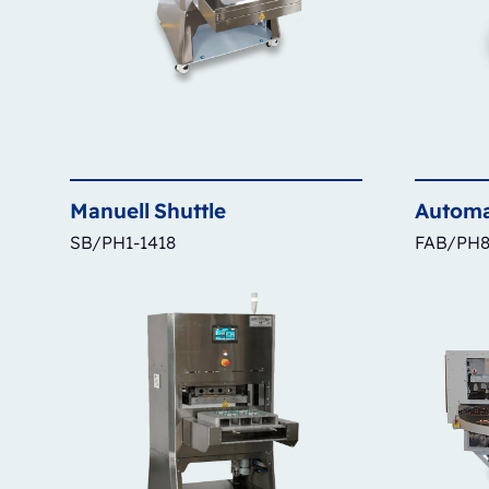
Manuell
Shuttle
Automa
SB/PH1-1418
FAB/PH8