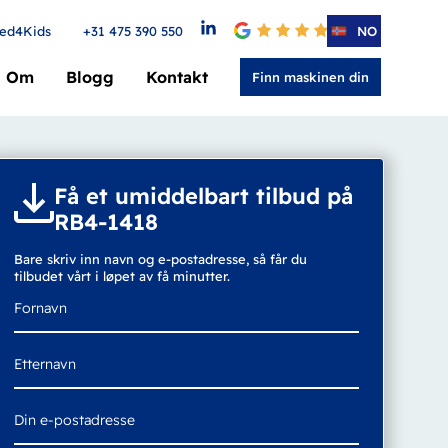
ed4Kids
+31 475 390 550
4.6
NO
Om
Blogg
Kontakt
Finn maskinen din
Få et umiddelbart tilbud på
RB4-1418
Bare skriv inn navn og e-postadresse, så får du
tilbudet vårt i løpet av få minutter.