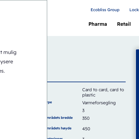
Ecobliss Group
Lock
Pharma
Retail
18
st mulig
lysere
es.
Kort
Card to card, card to
plastic
Forseglingstype
Varmeforsegling
Kapasitet
3
Forseglingsområdets bredde
350
(mm)
Forseglingsområdets høyde
450
(mm)
Antall arbeidsstasjoner