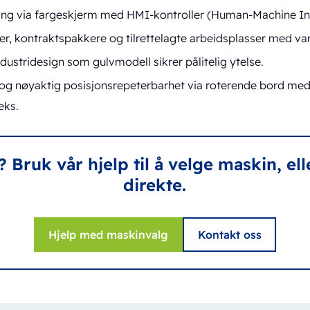
ing via fargeskjerm med HMI-kontroller (Human-Machine In
r, kontraktspakkere og tilrettelagte arbeidsplasser med var
dustridesign som gulvmodell sikrer pålitelig ytelse.
og nøyaktig posisjonsrepeterbarhet via roterende bord med
eks.
 Bruk vår hjelp til å velge maskin, el
direkte.
Hjelp med maskinvalg
Kontakt oss