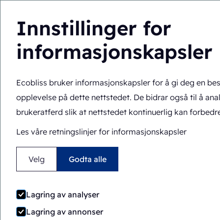
Innstillinger for
informasjonskapsler
Du befinner deg her:
Hjem
>
Emballasjemaskiner
>
RB4-14
Økonomisk
Roterende
Ecobliss bruker informasjonskapsler for å gi deg en be
opplevelse på dette nettstedet. De bidrar også til å ana
RB4-1418
brukeratferd slik at nettstedet kontinuerlig kan forbedr
Les våre retningslinjer for informasjonskapsler
Velg
Godta alle
Lagring av analyser
Lagring av annonser