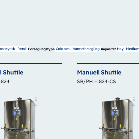
masøytisk
Retail
Cold seal
Varmeforsegling
Høy
Mediu
Forseglingstype
Kapasitet
l
Shuttle
Manuell
Shuttle
1824
SB/PH1-1824-CS