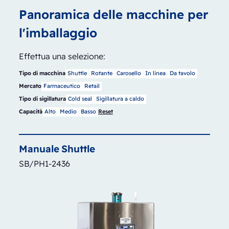
Panoramica delle macchine per
l'imballaggio
Effettua una selezione:
Tipo di macchina
Shuttle
Rotante
Carosello
In linea
Da tavolo
Mercato
Farmaceutico
Retail
Tipo di sigillatura
Cold seal
Sigillatura a caldo
Capacità
Alto
Medio
Basso
Reset
Manuale
Shuttle
SB/PH1-2436