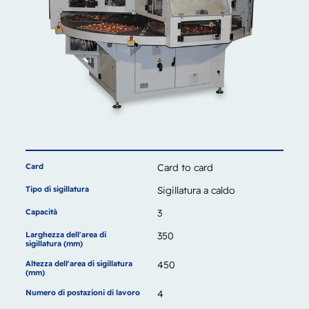
Card
Card to card
Tipo di sigillatura
Sigillatura a caldo
Capacità
3
Larghezza dell'area di
350
sigillatura (mm)
Altezza dell'area di sigillatura
450
(mm)
Numero di postazioni di lavoro
4