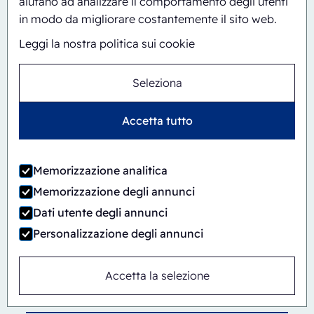
aiutano ad analizzare il comportamento degli utenti
ERB/PH4-1418-CS
in modo da migliorare costantemente il sito web.
Leggi la nostra politica sui cookie
Seleziona
Accetta tutto
Memorizzazione analitica
Memorizzazione degli annunci
Dati utente degli annunci
Personalizzazione degli annunci
Accetta la selezione