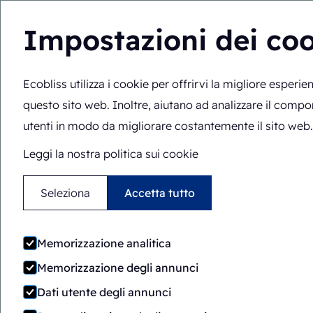
Impostazioni dei co
Macchine per il confezio
Ecobliss utilizza i cookie per offrirvi la migliore esperie
farmaceutico
questo sito web. Inoltre, aiutano ad analizzare il comp
utenti in modo da migliorare costantemente il sito web.
Leggi la nostra politica sui cookie
Seleziona
Accetta tutto
imballaggio in 
Memorizzazione analitica
stampata
Memorizzazione degli annunci
Dati utente degli annunci