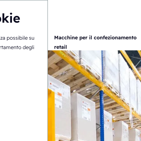
okie
namento
Macchine per il confezionamento
nza possibile su
retail
ortamento degli
polpa