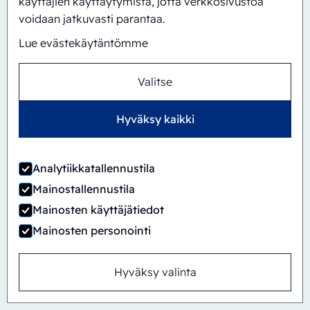
käyttäjien käyttäytymistä, jotta verkkosivustoa
voidaan jatkuvasti parantaa.
Lue evästekäytäntömme
Valitse
Hyväksy kaikki
Analytiikkatallennustila
Mainostallennustila
Automaattinen
Inline
Mainosten käyttäjätiedot
CBS/PH30A-1428
Mainosten personointi
Hyväksy valinta