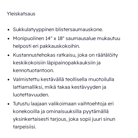
Yleiskatsaus
Sukkulatyyppinen blistersaumaus­kone.
Monipuolinen 14" x 18" saumausalue mukautuu
helposti eri pakkauskoko­ihin.
Kustannustehokas ratkaisu, joka on räätälöity
keskikokoisiin läpipainopakkauksiin ja
kennotuotantoon.
Valmistettu kestävällä teollisella muotoilulla
lattiamalliksi, mikä takaa kestävyyden ja
luotettavuuden.
Tutustu laajaan valikoimaan vaihtoehtoja eri
konekooilla ja ominaisuuksilla pyytämällä
yksinkertaisesti tarjous, joka sopii juuri sinun
tarpeisiisi.