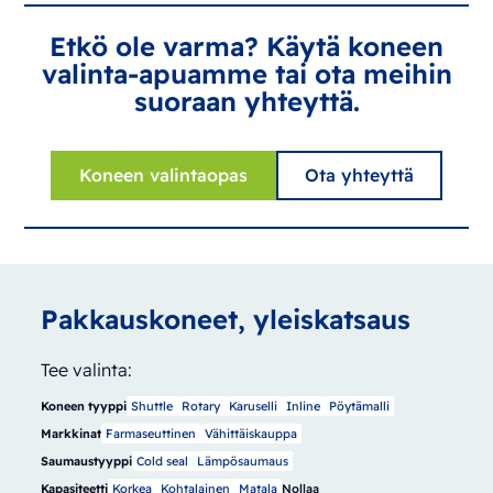
Etkö ole varma? Käytä koneen
valinta-apuamme tai ota meihin
suoraan yhteyttä.
Koneen valintaopas
Ota yhteyttä
Pakkauskoneet, yleiskatsaus
Tee valinta:
Koneen tyyppi
Shuttle
Rotary
Karuselli
Inline
Pöytämalli
Markkinat
Farmaseuttinen
Vähittäiskauppa
Saumaustyyppi
Cold seal
Lämpösaumaus
Kapasiteetti
Korkea
Kohtalainen
Matala
Nollaa