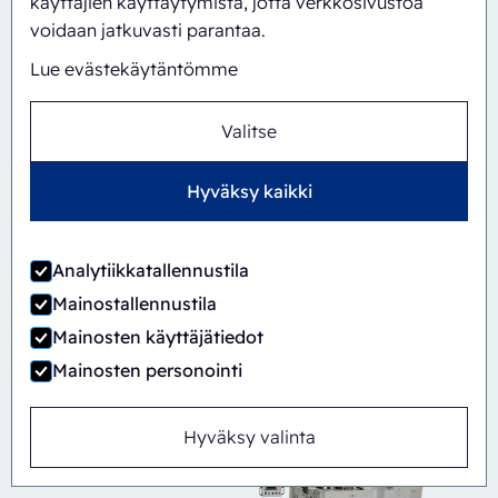
käyttäjien käyttäytymistä, jotta verkkosivustoa
voidaan jatkuvasti parantaa.
Lue evästekäytäntömme
Valitse
Hyväksy kaikki
Automaattinen
Inline
Analytiikkatallennustila
CBS/PH30-1428-CS
Mainostallennustila
Mainosten käyttäjätiedot
Mainosten personointi
Hyväksy valinta