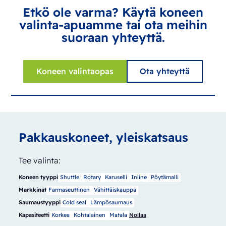
Etkö ole varma? Käytä koneen
valinta-apuamme tai ota meihin
suoraan yhteyttä.
Koneen valintaopas
Ota yhteyttä
Pakkauskoneet, yleiskatsaus
Tee valinta:
Koneen tyyppi
Shuttle
Rotary
Karuselli
Inline
Pöytämalli
Markkinat
Farmaseuttinen
Vähittäiskauppa
Saumaustyyppi
Cold seal
Lämpösaumaus
Kapasiteetti
Korkea
Kohtalainen
Matala
Nollaa