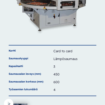
Kortti
Card to card
Saumaustyyppi
Lämpösaumaus
Kapasiteetti
3
Saumausalan leveys (mm)
450
Saumausalan korkeus (mm)
600
Työasemien lukumäärä
4