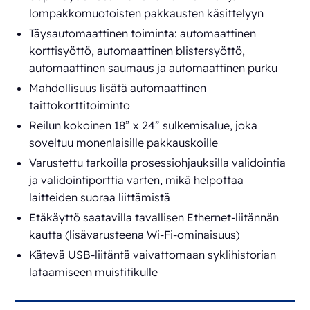
lompakkomuotoisten pakkausten käsittelyyn
Täysautomaattinen toiminta: automaattinen
korttisyöttö, automaattinen blistersyöttö,
automaattinen saumaus ja automaattinen purku
Mahdollisuus lisätä automaattinen
taittokorttitoiminto
Reilun kokoinen 18” x 24” sulkemisalue, joka
soveltuu monenlaisille pakkauskoille
Varustettu tarkoilla prosessiohjauksilla validointia
ja validointiporttia varten, mikä helpottaa
laitteiden suoraa liittämistä
Etäkäyttö saatavilla tavallisen Ethernet-liitännän
kautta (lisävarusteena Wi-Fi-ominaisuus)
Kätevä USB-liitäntä vaivattomaan syklihistorian
lataamiseen muistitikulle