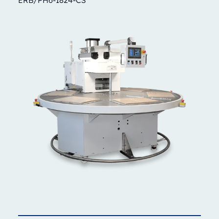
ERB/PH6-1824-CS