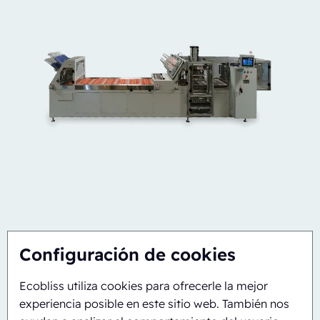
Configuración de cookies
Semiautomático
Giratorio
Ecobliss utiliza cookies para ofrecerle la mejor
ERB/PH4-1418-CS
experiencia posible en este sitio web. También nos