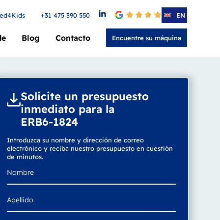
ed4Kids
+31 475 390 550
4.6
EN
de
Blog
Contacto
Encuentre su máquina
Solicite un presupuesto
inmediato para la
ERB6-1824
Introduzca su nombre y dirección de correo
electrónico y reciba nuestro presupuesto en cuestión
de minutos.