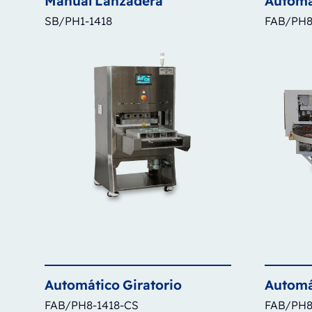
Manual
Lanzadera
Automá
SB/PH1-1418
FAB/PH8
Automático
Giratorio
Automá
FAB/PH8-1418-CS
FAB/PH8