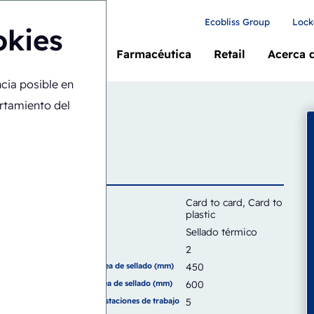
Ecobliss Group
Lock
okies
Farmacéutica
Retail
Acerca 
ncia posible en
24
ortamiento del
io
Tarjeta
Card to card, Card to
plastic
Tipo de sello
Sellado térmico
Capacidad
2
Ancho del área de sellado (mm)
450
Altura del área de sellado (mm)
600
Número de estaciones de trabajo
5