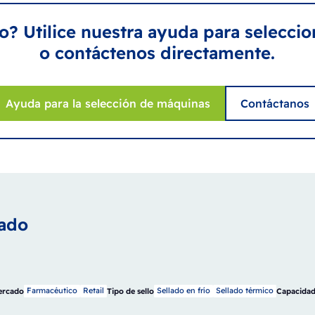
o? Utilice nuestra ayuda para selecci
o contáctenos directamente.
Ayuda para la selección de máquinas
Contáctanos
ado
Farmacéutico
Retail
Sellado en frío
Sellado térmico
ercado
Tipo de sello
Capacida