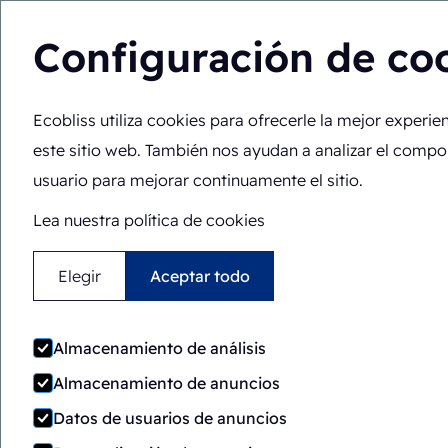
Configuración de co
Ecobliss utiliza cookies para ofrecerle la mejor experie
Usted está aquí:
Inicio
>
Máquinas de envasado
>
ERB6-18
este sitio web. También nos ayudan a analizar el comp
Semiautomático
Girator
usuario para mejorar continuamente el sitio.
ERB6-1824
Lea nuestra política de cookies
Elegir
Aceptar todo
Almacenamiento de análisis
Almacenamiento de anuncios
Datos de usuarios de anuncios