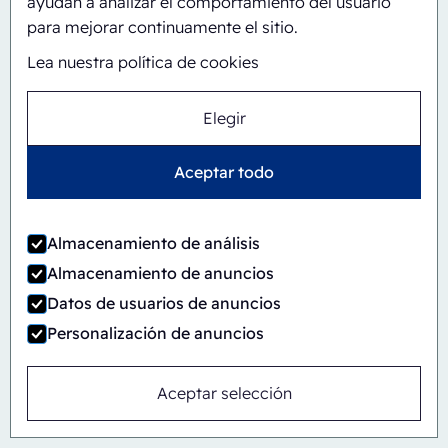
ayudan a analizar el comportamiento del usuario
Automático
En línea
para mejorar continuamente el sitio.
CBS/PH30-1428-CS
Lea nuestra política de cookies
Elegir
Aceptar todo
Almacenamiento de análisis
Almacenamiento de anuncios
Datos de usuarios de anuncios
Personalización de anuncios
Aceptar selección