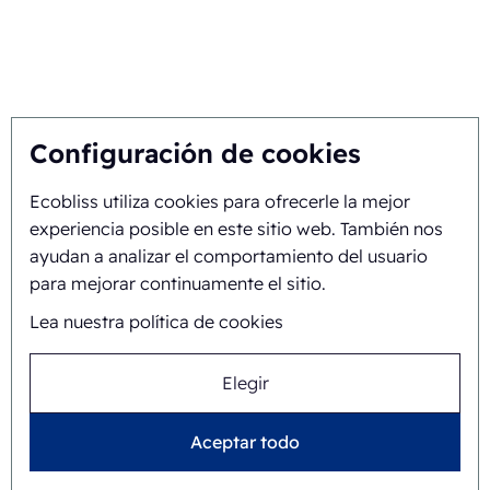
máquina selladora de
blísteres
Automatización del
envasado
envases clamshell
Configuración de cookies
Máquina de envasado
termoformado
Ecobliss utiliza cookies para ofrecerle la mejor
Envases cosméticos
ecológicos
experiencia posible en este sitio web. También nos
Blíster de papel para
ayudan a analizar el comportamiento del usuario
envasado
para mejorar continuamente el sitio.
Envases de pulpa moldeada
Lea nuestra política de cookies
Embalaje blíster
Máquinas de envasado en
blíster
Elegir
Aceptar todo