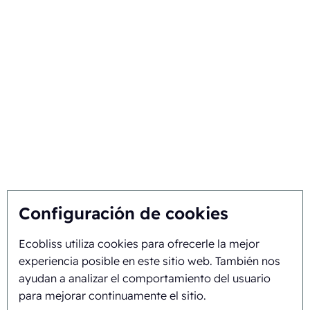
+31 475 390 550
Máquina de envasado de
Ecobliss cuenta con la
medicamentos
certificación FSC® con el
Máquina de envasado de
número de licencia C194323
comprimidos
Síganos en
Máquina de envasado
máquina selladora de blister
Automatización del
envasado
envases clamshell
Configuración de cookies
Máquina de envasado por
termoformado
Ecobliss utiliza cookies para ofrecerle la mejor
Envase cosmético
ecológico
experiencia posible en este sitio web. También nos
Blister de papel para
ayudan a analizar el comportamiento del usuario
envasado
para mejorar continuamente el sitio.
Envase de molded pulp