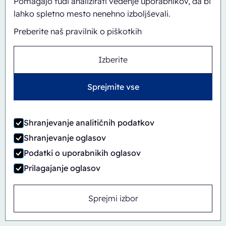
Pomagajo tudi analizirati vedenje uporabnikov, da bi
lahko spletno mesto nenehno izboljševali.
Preberite naš pravilnik o piškotkih
Izberite
Samodejno
Inline
CBS/PH30-1428-CS
Sprejmite vse
Shranjevanje analitičnih podatkov
Shranjevanje oglasov
Podatki o uporabnikih oglasov
Prilagajanje oglasov
Sprejmi izbor