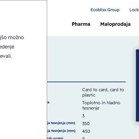
Ecobliss Group
Lock
Pharma
Maloprodaja
ljšo možno
vedenje
evali.
Kartica
Card to card, card to
plastic
Vrsta tesnjenja
Toplotno in hladno
tesnenje
Zmogljivost
3
Širina območja tesnjenja (mm)
350
Višina območja tesnjenja (mm)
450
Število delovnih postaj