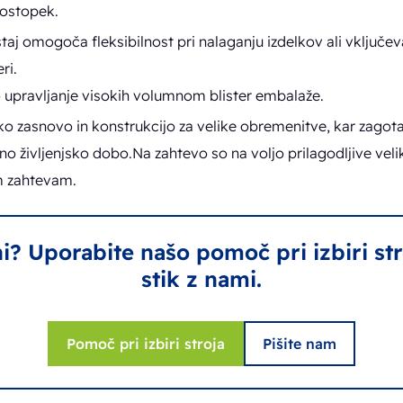
postopek.
aj omogoča fleksibilnost pri nalaganju izdelkov ali vključev
ri.
o upravljanje visokih volumnom blister embalaže.
jsko zasnovo in konstrukcijo za velike obremenitve, kar zagot
o življenjsko dobo.Na zahtevo so na voljo prilagodljive veliko
m zahtevam.
i? Uporabite našo pomoč pri izbiri stro
stik z nami.
Pomoč pri izbiri stroja
Pišite nam