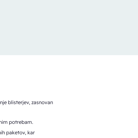
nje blisterjev, zasnovan
žnim potrebam.
nih paketov, kar