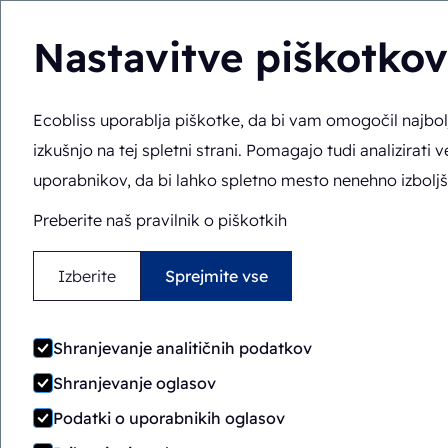
Nastavitve piškotkov
Ecobliss uporablja piškotke, da bi vam omogočil najbo
Tukaj ste:
Domov
>
Stroji za pakiranje
>
BSC14-1418
izkušnjo na tej spletni strani. Pomagajo tudi analizirati 
Samodejno
Vrtiljak
uporabnikov, da bi lahko spletno mesto nenehno izboljš
BSC14-1418
Preberite naš pravilnik o piškotkih
Izberite
Sprejmite vse
Shranjevanje analitičnih podatkov
Shranjevanje oglasov
Podatki o uporabnikih oglasov