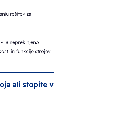
anju rešitev za
avlja neprekinjeno
sti in funkcije strojev,
ja ali stopite v