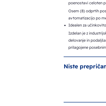
poenostavi celoten 
Osem (8) odprtih post
avtomatizacijo po me
Idealen za učinkovit
Izdelan je z industri
delovanje in podaljšan
prilagojene posebni
Niste prepričan