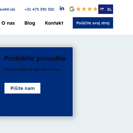
ed4Kids
+31 475 390 550
4.6
SL
O nas
Blog
Kontakt
Poiščite svoj stroj
Pridobite ponudbo
Za ponudbo se obrnite na nas.
Pišite nam