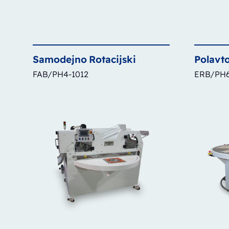
Samodejno
Rotacijski
Polavt
FAB/PH4-1012
ERB/PH6