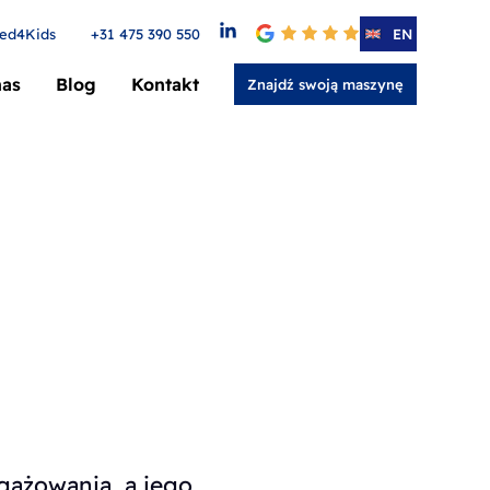
ed4Kids
+31 475 390 550
4.6
EN
nas
Blog
Kontakt
Znajdź swoją maszynę
gażowania, a jego