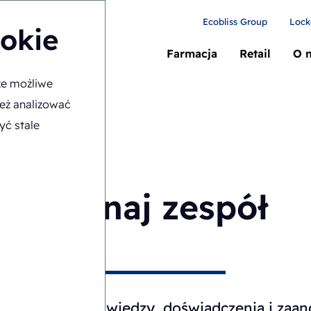
Ecobliss Group
Lock
ookie
Farmacja
Retail
O 
ze możliwe
ież analizować
yć stale
Poznaj zespół
dane połączenie wiedzy, doświadczenia i zaan