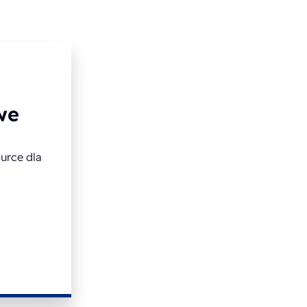
we
ource dla