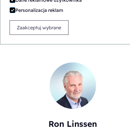
Dane reklamowe użytkownika
uwaga skupi
Personalizacja reklam
pakowaniu. Najwi
i właści
Zaakceptuj wybrane
Ron Linssen