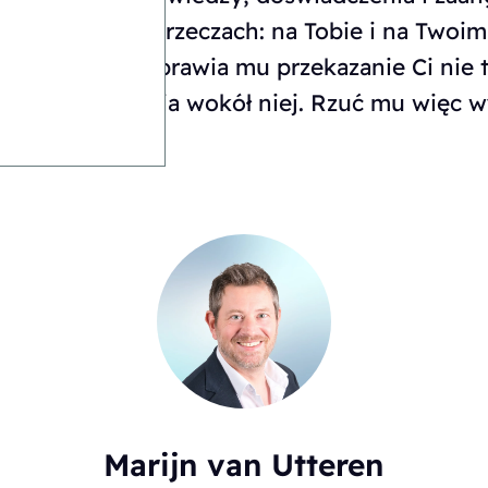
a się na dwóch rzeczach: na Tobie i na Twoi
ększą radość sprawia mu przekazanie Ci nie t
wego rozwiązania wokół niej. Rzuć mu więc 
Marijn van Utteren