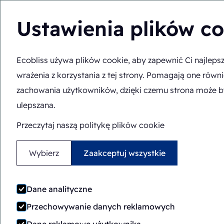
Ustawienia plików c
Ecobliss używa plików cookie, aby zapewnić Ci najleps
Jesteś tutaj:
Strona główna
>
Zespół
wrażenia z korzystania z tej strony. Pomagają one równ
zachowania użytkowników, dzięki czemu strona może b
ulepszana.
Przeczytaj naszą politykę plików cookie
Wybierz
Zaakceptuj wszystkie
Dane analityczne
Przechowywanie danych reklamowych
Nasz zespół to u