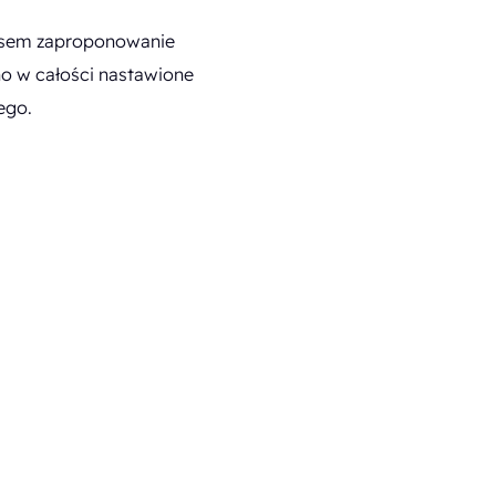
zasem zaproponowanie
ono w całości nastawione
ego.