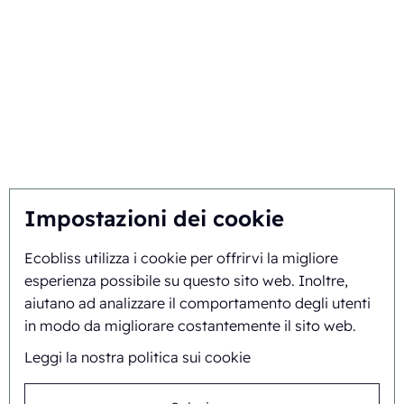
confezionamento di
con il numero di licenza
medicinali
C194323.
Macchina confezionatrice
Seguiteci su
per pillole
Macchina per l'imballaggio
Macchina sigillatrice blister
Automazione
dell'imballaggio
Contenitori clamshell
Macchina per
Impostazioni dei cookie
termoformatura
Confezioni cosmetiche
eco-compatibili
Ecobliss utilizza i cookie per offrirvi la migliore
Confezionamento blister in
esperienza possibile su questo sito web. Inoltre,
carta
aiutano ad analizzare il comportamento degli utenti
imballaggio in polpa
in modo da migliorare costantemente il sito web.
stampata
Leggi la nostra politica sui cookie
Confezionamento blister
Macchine per il
confezionamento blister