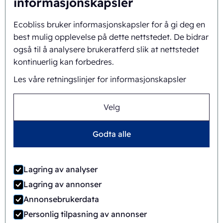
informasjonskapsler
Blisterforseglingsmaskin
Emballasjeautomatisering
Clamshell-emballasje
Ecobliss bruker informasjonskapsler for å gi deg en
Termoformingsmaskin
best mulig opplevelse på dette nettstedet. De bidrar
Miljøvennlig
også til å analysere brukeratferd slik at nettstedet
kosmetikkemballasje
kontinuerlig kan forbedres.
Papirblisteremballasje
Les våre retningslinjer for informasjonskapsler
formstøpt masseemballasje
Blisteremballasje
Blistermaskiner
Velg
Godta alle
©
2026
Ecobliss Packaging Group ·
Generelle vilkår og
betingelser
Lagring av analyser
Lagring av annonser
Annonsebrukerdata
Personlig tilpasning av annonser