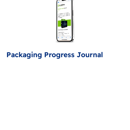
Packaging Progress Journal
Meld deg på emballasjejournalen og motta de siste
nyhetene og tipsene. Du vil få en oppdatering hver
måned.