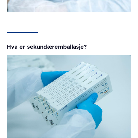
Hva er sekundæremballasje?