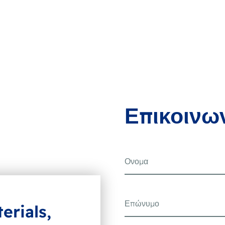
Επικοινω
erials,