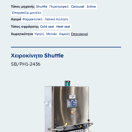
Τύπος μηχανής
Shuttle
Περιστροφικό
Carousel
Inline
Επιτραπέζιο μοντέλο
Αγορά
Φαρμακευτικό
Λιανική πώληση
Τύπος σφράγισης
Cold seal
Heat seal
Χωρητικότητα
Υψηλή
Μεσαία
Χαμηλή
Επαναφορά
Χειροκίνητο
Shuttle
SB/PH1-2436