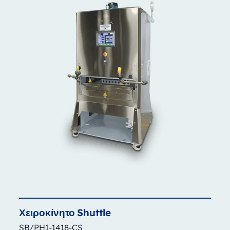
Χειροκίνητο
Shuttle
SB/PH1-1418-CS