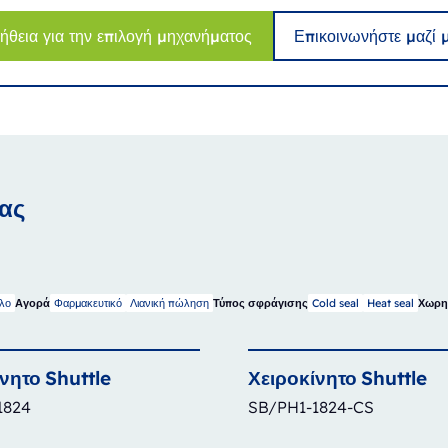
ήθεια για την επιλογή μηχανήματος
Επικοινωνήστε μαζί 
ας
έλο
Φαρμακευτικό
Λιανική πώληση
Cold seal
Heat seal
Αγορά
Τύπος σφράγισης
Χωρη
ίνητο
Shuttle
Χειροκίνητο
Shuttle
1824
SB/PH1-1824-CS