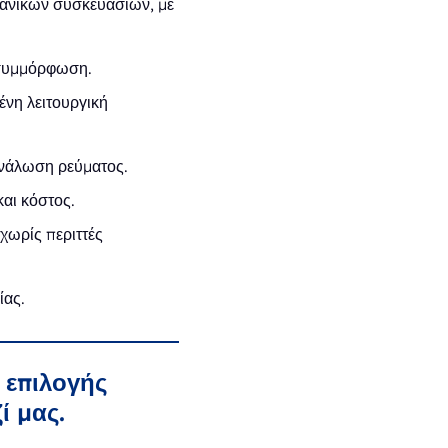
λιανικών συσκευασιών, με
 συμμόρφωση.
ένη λειτουργική
ανάλωση ρεύματος.
αι κόστος.
χωρίς περιττές
ίας.
 επιλογής
ί μας.