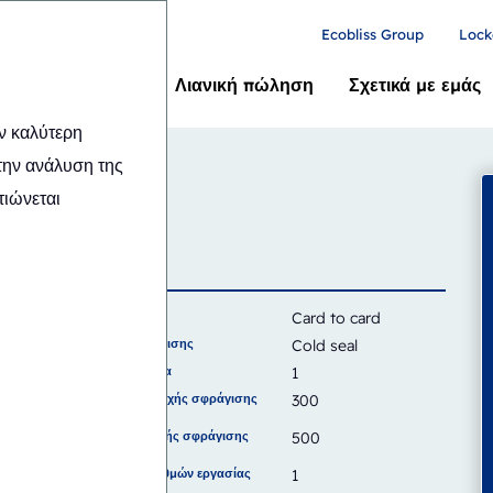
Ecobliss Group
Lock
Pharma
Λιανική πώληση
Σχετικά με εμάς
ν καλύτερη
 350/500
την ανάλυση της
μοντέλο
τιώνεται
Κάρτα
Card to card
Τύπος σφράγισης
Cold seal
Χωρητικότητα
1
Πλάτος περιοχής σφράγισης
300
(mm)
Ύψος περιοχής σφράγισης
500
(mm)
Αριθμός σταθμών εργασίας
1