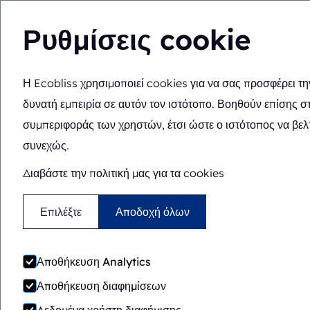
Ρυθμίσεις cookie
Η Ecobliss χρησιμοποιεί cookies για να σας προσφέρει τη
Βρίσκεστε εδώ:
Αρχική σελίδα
>
Μηχανές συσκευασίας
>
EJR
δυνατή εμπειρία σε αυτόν τον ιστότοπο. Βοηθούν επίσης σ
Χειροκίνητο
Επιτραπέζιο 
συμπεριφοράς των χρηστών, έτσι ώστε ο ιστότοπος να βελ
συνεχώς.
EJR 350/500
Διαβάστε την πολιτική μας για τα cookies
Επιλέξτε
Αποδοχή όλων
Αποθήκευση Analytics
Αποθήκευση διαφημίσεων