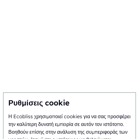
Μηχανές συσκευασίας
φαρμάκων
Μηχανές συσκευασίας
λιανικής πώλησης
Σχετικά με εμάς
Ecobliss Packaging Group
Blog
Edisonweg 11
Επικοινωνία
6101 XJ Echt, The
Netherlands
Ρυθμίσεις cookie
Η Ecobliss χρησιμοποιεί cookies για να σας προσφέρει
+31 475 390 550
την καλύτερη δυνατή εμπειρία σε αυτόν τον ιστότοπο.
Βοηθούν επίσης στην ανάλυση της συμπεριφοράς των
Μηχανή συσκευασίας
Η Ecobliss είναι