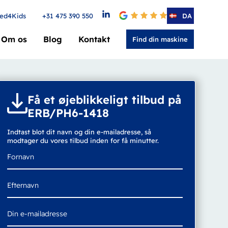
ed4Kids
+31 475 390 550
4.6
DA
Om os
Blog
Kontakt
Find din maskine
Få et øjeblikkeligt tilbud på
ERB/PH6-1418
Indtast blot dit navn og din e-mailadresse, så
modtager du vores tilbud inden for få minutter.