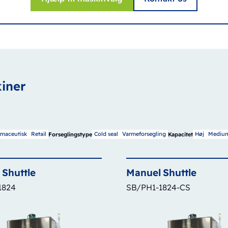
iner
rmaceutisk
Retail
Cold seal
Varmeforsegling
Høj
Mediu
Forseglingstype
Kapacitet
Shuttle
Manuel
Shuttle
1824
SB/PH1-1824-CS