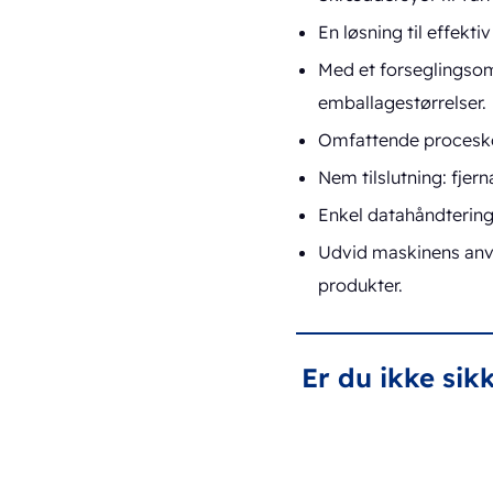
En løsning til effekt
Med et forseglingsom
emballagestørrelser.
Omfattende proceskont
Nem tilslutning: fjern
Enkel datahåndtering
Udvid maskinens anv
produkter.
Er du ikke sik