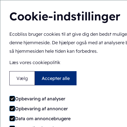
Cookie-indstillinger
Ecobliss bruger cookies til at give dig den bedst mulig
Du befinder dig her:
Hjem
>
Emballeringsmaskiner
>
ERB/P
denne hjemmeside. De hjælper også med at analysere 
Halvautomatisk
Roteren
så hjemmesiden hele tiden kan forbedres.
ERB/PH6-1418
Læs vores cookiepolitik
Vælg
Accepter alle
Opbevaring af analyser
Opbevaring af annoncer
Data om annoncebrugere