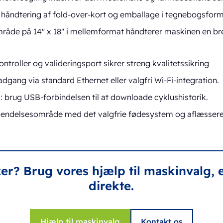
iv håndtering af fold-over-kort og emballage i tegnebogsform
råde på 14" x 18" i mellemformat håndterer maskinen en bre
roller og valideringsport sikrer streng kvalitetssikring
adgang via standard Ethernet eller valgfri Wi-Fi-integration.
: brug USB-forbindelsen til at downloade cyklushistorik.
endelsesområde med det valgfrie fødesystem og aflæssere
ker? Brug vores hjælp til maskinvalg, e
direkte.
Hjælp til maskinvalg
Kontakt os