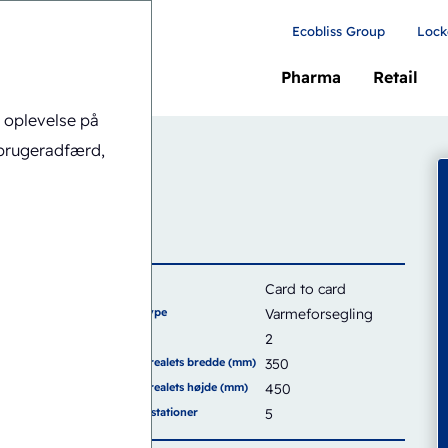
Ecobliss Group
Lock
Pharma
Retail
e oplevelse på
H6-1418
brugeradfærd,
de
Kort
Card to card
Forseglingstype
Varmeforsegling
Kapacitet
2
Forseglingsarealets bredde (mm)
350
Forseglingsarealets højde (mm)
450
Antal arbejdsstationer
5