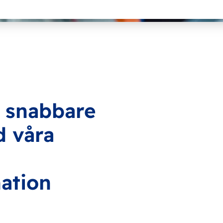
 snabbare
d våra
ation