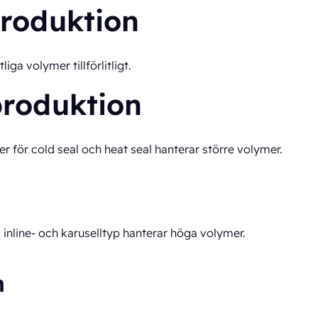
produktion
ga volymer tillförlitligt.
 produktion
för cold seal och heat seal hanterar större volymer.
 inline- och karuselltyp hanterar höga volymer.
n