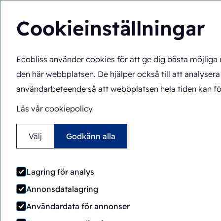
Cookieinställningar
Ecobliss använder cookies för att ge dig bästa möjliga
Blistermaskiner för pha
den här webbplatsen. De hjälper också till att analysera
användarbeteende så att webbplatsen hela tiden kan fö
Läs vår cookiepolicy
Välj
Godkänn alla
Förpackningsau
Lagring för analys
Annonsdatalagring
Användardata för annonser