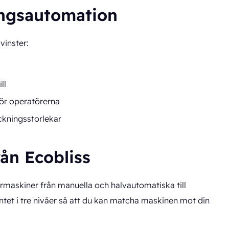
ingsautomation
vinster:
ll
för operatörerna
ackningsstorlekar
ån Ecobliss
ermaskiner från manuella och halvautomatiska till
entet i tre nivåer så att du kan matcha maskinen mot din