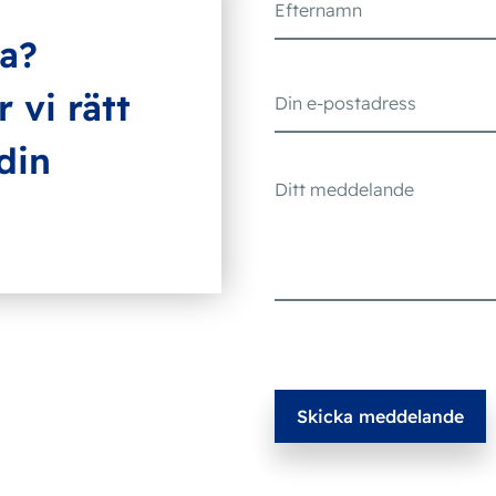
ra?
 vi rätt
din