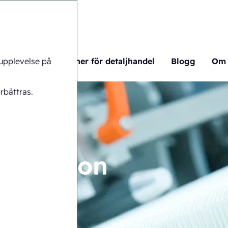
 upplevelse på
rma
Blistermaskiner för detaljhandel
Blogg
Om 
rbättras.
tomation