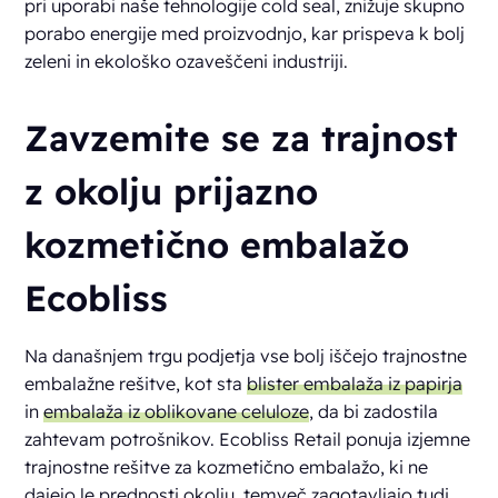
pri uporabi naše tehnologije cold seal, znižuje skupno
porabo energije med proizvodnjo, kar prispeva k bolj
zeleni in ekološko ozaveščeni industriji.
Zavzemite se za trajnost
z okolju prijazno
kozmetično embalažo
Ecobliss
Na današnjem trgu podjetja vse bolj iščejo trajnostne
embalažne rešitve, kot sta
blister embalaža iz papirja
in
embalaža iz oblikovane celuloze
, da bi zadostila
zahtevam potrošnikov. Ecobliss Retail ponuja izjemne
trajnostne rešitve za kozmetično embalažo, ki ne
dajejo le prednosti okolju, temveč zagotavljajo tudi,