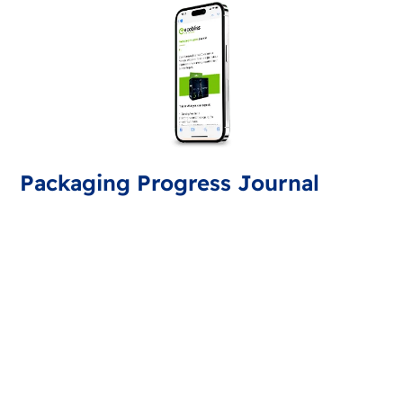
Packaging Progress Journal
Naročite se na revijo o embalaži z najnovejšimi
dosežki in strokovnimi nasveti. Vsak mesec prejmete
posodobitev.