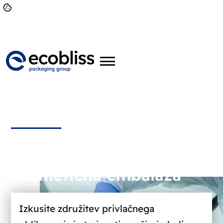
Okolju prijazna
kozmetična embalaža
Izkusite združitev privlačnega