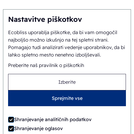
Pakirni stroj
Sledite nam na
Blister tesnilni stroj
Nastavitve piškotkov
Avtomatizacija pakiranja
Embalaža clamshell
Ecobliss uporablja piškotke, da bi vam omogočil
Stroj za termoformiranje
najboljšo možno izkušnjo na tej spletni strani.
embalaže
Okolju prijazna kozmetična
Pomagajo tudi analizirati vedenje uporabnikov, da bi
embalaža
lahko spletno mesto nenehno izboljševali.
Blister embalaža iz papirja
Preberite naš pravilnik o piškotkih
Embalaža iz oblikovane
celuloze
Blister embalaža
Izberite
Blister stroji
Sprejmite vse
Shranjevanje analitičnih podatkov
©
2026
Ecobliss Packaging Group ·
Splošni pogoji poslovanja
Shranjevanje oglasov